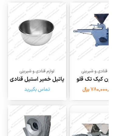
تولیدی
اصفهان
مهر
گستر
 قنادی و شیرینی
لوازم قنادی و شیرینی
ن کیک تک قلو
پاتیل خمیر استیل قنادی
780,000
﷼
تماس بگیرید