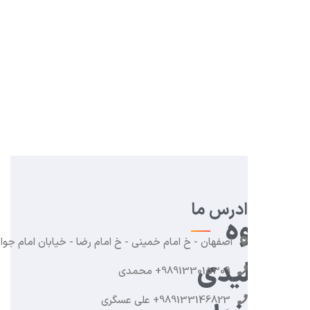
علام قیمت و موجودی کالا میتوانید با
ما تماس بگیرید
09133015309
ادرس ما
ه
اصفهان - خ امام خمینی - خ امام رضا - خیابان امام جواد
یدی
989133015309+ محمدی
989133146823+ علی عسگری